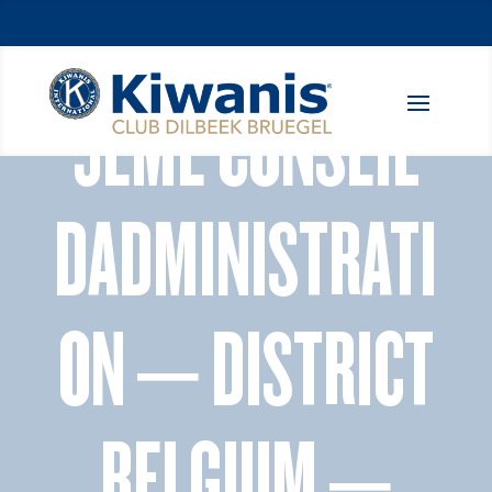
3ÈME CONSEIL
DADMINISTRATI
ON – DISTRICT
BELGIUM –