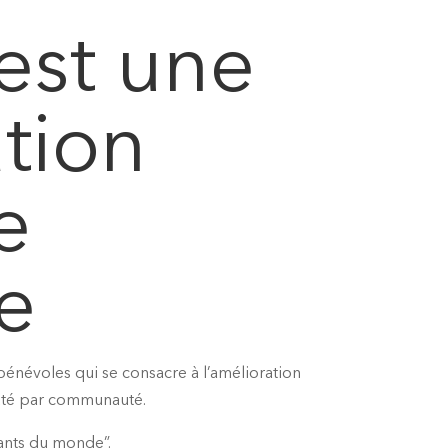
est une
tion
e
e
bénévoles qui se consacre à l’amélioration
uté par communauté.
fants du monde”.