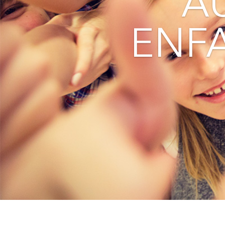
A
ENF