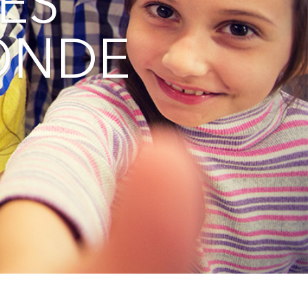
ES
ONDE