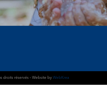
 droits réservés – Website by
WebKrea