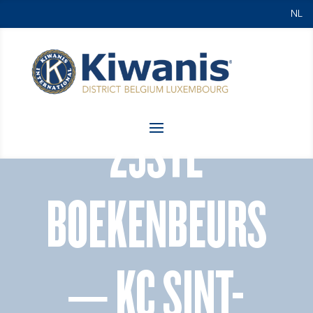
NL
23STE
BOEKENBEURS
– KC SINT-