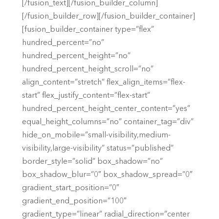
[/fusion_text][/fusion_builder_column]
[/fusion_builder_row][/fusion_builder_container]
[fusion_builder_container type=”flex”
hundred_percent=”no”
hundred_percent_height=”no”
hundred_percent_height_scroll=”no”
align_content=”stretch” flex_align_items=”flex-
start” flex_justify_content=”flex-start”
hundred_percent_height_center_content=”yes”
equal_height_columns=”no” container_tag=”div”
hide_on_mobile=”small-visibility,medium-
visibility,large-visibility” status=”published”
border_style=”solid” box_shadow=”no”
box_shadow_blur=”0″ box_shadow_spread=”0″
gradient_start_position=”0″
gradient_end_position=”100″
gradient_type=”linear” radial_direction=”center