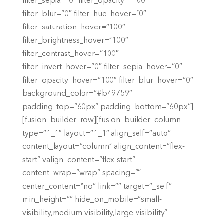
filter_sepia=”0″ filter_opacity=”100″
filter_blur=”0″ filter_hue_hover=”0″
filter_saturation_hover=”100″
filter_brightness_hover=”100″
filter_contrast_hover=”100″
filter_invert_hover=”0″ filter_sepia_hover=”0″
filter_opacity_hover=”100″ filter_blur_hover=”0″
background_color=”#b49759″
padding_top=”60px” padding_bottom=”60px”]
[fusion_builder_row][fusion_builder_column
type=”1_1″ layout=”1_1″ align_self=”auto”
content_layout=”column” align_content=”flex-
start” valign_content=”flex-start”
content_wrap=”wrap” spacing=””
center_content=”no” link=”” target=”_self”
min_height=”” hide_on_mobile=”small-
visibility,medium-visibility,large-visibility”