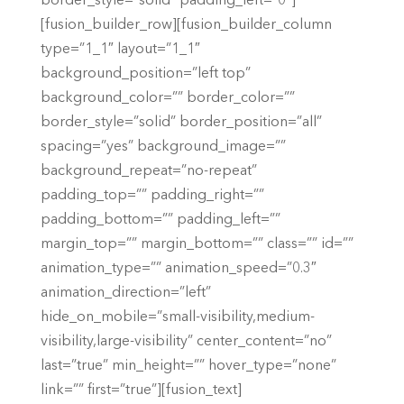
border_style=”solid” padding_left=”0″]
[fusion_builder_row][fusion_builder_column
type=”1_1″ layout=”1_1″
background_position=”left top”
background_color=”” border_color=””
border_style=”solid” border_position=”all”
spacing=”yes” background_image=””
background_repeat=”no-repeat”
padding_top=”” padding_right=””
padding_bottom=”” padding_left=””
margin_top=”” margin_bottom=”” class=”” id=””
animation_type=”” animation_speed=”0.3″
animation_direction=”left”
hide_on_mobile=”small-visibility,medium-
visibility,large-visibility” center_content=”no”
last=”true” min_height=”” hover_type=”none”
link=”” first=”true”][fusion_text]