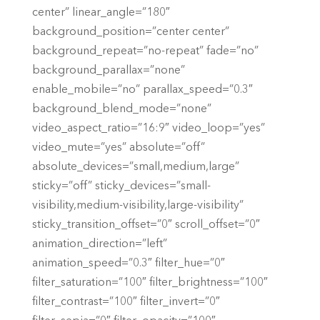
center” linear_angle=”180″
background_position=”center center”
background_repeat=”no-repeat” fade=”no”
background_parallax=”none”
enable_mobile=”no” parallax_speed=”0.3″
background_blend_mode=”none”
video_aspect_ratio=”16:9″ video_loop=”yes”
video_mute=”yes” absolute=”off”
absolute_devices=”small,medium,large”
sticky=”off” sticky_devices=”small-
visibility,medium-visibility,large-visibility”
sticky_transition_offset=”0″ scroll_offset=”0″
animation_direction=”left”
animation_speed=”0.3″ filter_hue=”0″
filter_saturation=”100″ filter_brightness=”100″
filter_contrast=”100″ filter_invert=”0″