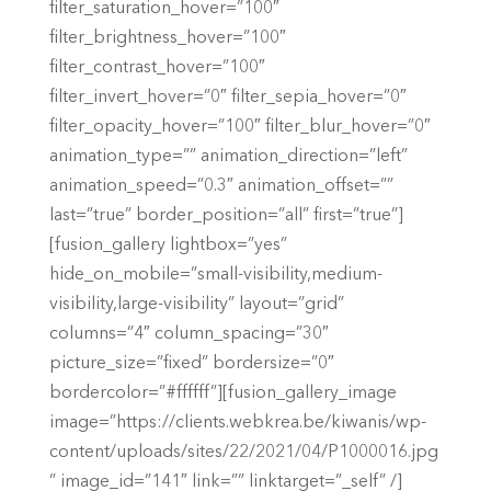
filter_saturation_hover=”100″
filter_brightness_hover=”100″
filter_contrast_hover=”100″
filter_invert_hover=”0″ filter_sepia_hover=”0″
filter_opacity_hover=”100″ filter_blur_hover=”0″
animation_type=”” animation_direction=”left”
animation_speed=”0.3″ animation_offset=””
last=”true” border_position=”all” first=”true”]
[fusion_gallery lightbox=”yes”
hide_on_mobile=”small-visibility,medium-
visibility,large-visibility” layout=”grid”
columns=”4″ column_spacing=”30″
picture_size=”fixed” bordersize=”0″
bordercolor=”#ffffff”][fusion_gallery_image
image=”https://clients.webkrea.be/kiwanis/wp-
content/uploads/sites/22/2021/04/P1000016.jpg
” image_id=”141″ link=”” linktarget=”_self” /]