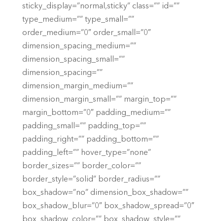
sticky_display=”normal,sticky” class=”” id=””
type_medium=”” type_small=””
order_medium=”0″ order_small=”0″
dimension_spacing_medium=””
dimension_spacing_small=””
dimension_spacing=””
dimension_margin_medium=””
dimension_margin_small=”” margin_top=””
margin_bottom=”0″ padding_medium=””
padding_small=”” padding_top=””
padding_right=”” padding_bottom=””
padding_left=”” hover_type=”none”
border_sizes=”” border_color=””
border_style=”solid” border_radius=””
box_shadow=”no” dimension_box_shadow=””
box_shadow_blur=”0″ box_shadow_spread=”0″
box_shadow_color=”” box_shadow_style=””